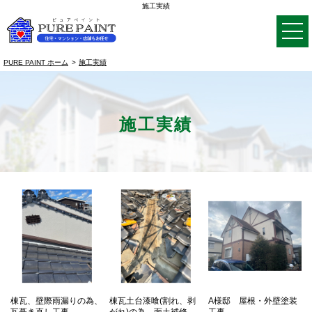
施工実績
PURE PAINT ホーム
施工実績
施工実績
棟瓦、壁際雨漏りの為、
棟瓦土台漆喰(割れ、剥
A様邸 屋根・外壁塗装
瓦葺き直し工事
がれ)の為、面土補修
工事